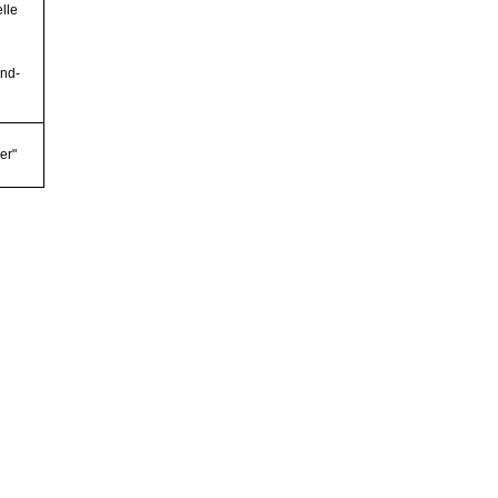
elle
and-
er"