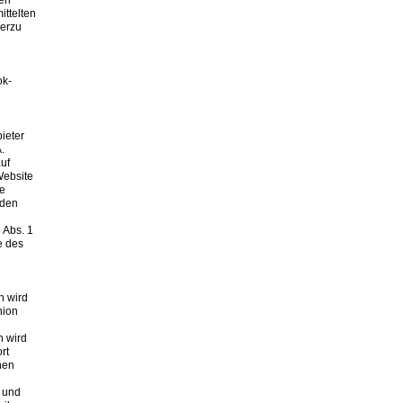
sen
ittelten
ierzu
ok-
ieter
.
uf
Website
re
 den
 Abs. 1
e des
h wird
nion
n wird
rt
nen
 und