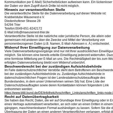
Kommunikation per E-Mail) Sicherheitslücken aufweisen kann. Ein lückenloser
der Daten vor dem Zugriff durch Dritte ist nicht möglich.
Hinweis zur verantwortlichen Stelle
Die verantwortliche Stelle für die Datenverarbeitung auf dieser Website ist:
Krabbelstube Mäusenest e.V.
Diedenhofener Strasse 28
54294 Trier
Telefon:0049-651-8242172
E-Mail:info@maeusenest-trier.de
Verantwortliche Stelle ist die natürliche oder juristische Person, die allein oder
gemeinsam mit anderen über die Zwecke und Mittel der Verarbeitung von
personenbezogenen Daten (z.B. Namen, E-Mail-Adressen o. Ä.) entscheidet.
Widerruf Ihrer Einwilligung zur Datenverarbeitung
Viele Datenverarbeitungsvorgänge sind nur mit Ihrer ausdrücklichen Einwilligu
möglich. Sie können eine bereits erteilte Einwilligung jederzeit widerrufen. Dazu
eine formlose Mitteilung per E-Mail an uns. Die Rechtmäßigkeit der bis zum Wid
erfolgten Datenverarbeitung bleibt vom Widerruf unberührt.
Beschwerderecht bei der zuständigen Aufsichtsbehörde
Im Falle datenschutzrechtlicher Verstöße steht dem Betroffenen ein Beschwerd
bei der zuständigen Aufsichtsbehörde zu. Zuständige Aufsichtsbehörde in
datenschutzrechtlichen Fragen ist der Landesdatenschutzbeauftragte des
Bundeslandes, in dem unser Unternehmen seinen Sitz hat. Eine Liste der
Datenschutzbeauftragten sowie deren Kontaktdaten können folgendem Link
entnommen werden:
https://www.bfdi.bund.de/DE/Infothek/Anschriften_Links/anschriften_links-node.
Recht auf Datenübertragbarkeit
Sie haben das Recht, Daten, die wir auf Grundlage Ihrer Einwilligung oder in Er
eines Vertrags automatisiert verarbeiten, an sich oder an einen Dritten in einem
gängigen, maschinenlesbaren Format aushändigen zu lassen. Sofern Sie die d
Übertragung der Daten an einen anderen Verantwortlichen verlangen, erfolgt di