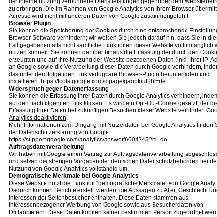
der Internetnutzung verbundene Dienstleistungen gegenüber dem Websitebetr
zu erbringen. Die im Rahmen von Google Analytics von Ihrem Browser übermitte
Adresse wird nicht mit anderen Daten von Google zusammengeführt.
Browser Plugin
Sie können die Speicherung der Cookies durch eine entsprechende Einstellung
Browser-Software verhindern; wir weisen Sie jedoch darauf hin, dass Sie in di
Fall gegebenenfalls nicht sämtliche Funktionen dieser Website vollumfänglich
nutzen können. Sie können darüber hinaus die Erfassung der durch den Cooki
erzeugten und auf Ihre Nutzung der Website bezogenen Daten (inkl. Ihrer IP-A
an Google sowie die Verarbeitung dieser Daten durch Google verhindern, inde
das unter dem folgenden Link verfügbare Browser-Plugin herunterladen und
installieren:
https://tools.google.com/dlpage/gaoptout?hl=de
.
Widerspruch gegen Datenerfassung
Sie können die Erfassung Ihrer Daten durch Google Analytics verhindern, inde
auf den nachfolgenden Link klicken. Es wird ein Opt-Out-Cookie gesetzt, der di
Erfassung Ihrer Daten bei zukünftigen Besuchen dieser Website verhindert
Goo
Analytics deaktivieren
.
Mehr Informationen zum Umgang mit Nutzerdaten bei Google Analytics finden S
der Datenschutzerklärung von Google:
https://support.google.com/analytics/answer/6004245?hl=de
.
Auftragsdatenverarbeitung
Wir haben mit Google einen Vertrag zur Auftragsdatenverarbeitung abgeschlos
und setzen die strengen Vorgaben der deutschen Datenschutzbehörden bei de
Nutzung von Google Analytics vollständig um.
Demografische Merkmale bei Google Analytics
Diese Website nutzt die Funktion “demografische Merkmale” von Google Analyt
Dadurch können Berichte erstellt werden, die Aussagen zu Alter, Geschlecht un
Interessen der Seitenbesucher enthalten. Diese Daten stammen aus
interessenbezogener Werbung von Google sowie aus Besucherdaten von
Drittanbietern. Diese Daten können keiner bestimmten Person zugeordnet werd