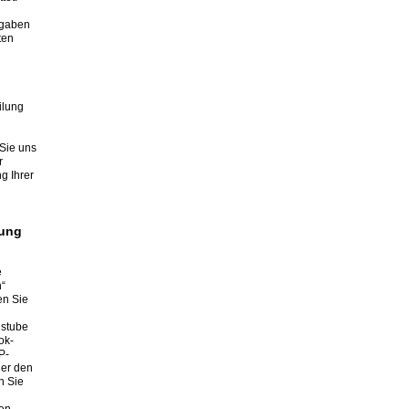
ngaben
ten
ilung
 Sie uns
r
g Ihrer
kung
e
n“
en Sie
lstube
ok-
P-
der den
n Sie