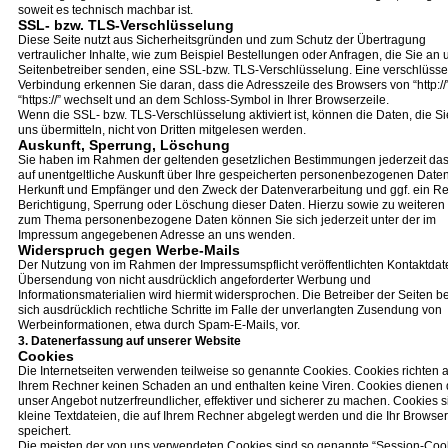
soweit es technisch machbar ist.
SSL- bzw. TLS-Verschlüsselung
Diese Seite nutzt aus Sicherheitsgründen und zum Schutz der Übertragung
vertraulicher Inhalte, wie zum Beispiel Bestellungen oder Anfragen, die Sie an 
Seitenbetreiber senden, eine SSL-bzw. TLS-Verschlüsselung. Eine verschlüsse
Verbindung erkennen Sie daran, dass die Adresszeile des Browsers von “http://”
“https://” wechselt und an dem Schloss-Symbol in Ihrer Browserzeile.
Wenn die SSL- bzw. TLS-Verschlüsselung aktiviert ist, können die Daten, die Si
uns übermitteln, nicht von Dritten mitgelesen werden.
Auskunft, Sperrung, Löschung
Sie haben im Rahmen der geltenden gesetzlichen Bestimmungen jederzeit da
auf unentgeltliche Auskunft über Ihre gespeicherten personenbezogenen Daten
Herkunft und Empfänger und den Zweck der Datenverarbeitung und ggf. ein Re
Berichtigung, Sperrung oder Löschung dieser Daten. Hierzu sowie zu weiteren
zum Thema personenbezogene Daten können Sie sich jederzeit unter der im
Impressum angegebenen Adresse an uns wenden.
Widerspruch gegen Werbe-Mails
Der Nutzung von im Rahmen der Impressumspflicht veröffentlichten Kontaktdat
Übersendung von nicht ausdrücklich angeforderter Werbung und
Informationsmaterialien wird hiermit widersprochen. Die Betreiber der Seiten b
sich ausdrücklich rechtliche Schritte im Falle der unverlangten Zusendung von
Werbeinformationen, etwa durch Spam-E-Mails, vor.
3. Datenerfassung auf unserer Website
Cookies
Die Internetseiten verwenden teilweise so genannte Cookies. Cookies richten a
Ihrem Rechner keinen Schaden an und enthalten keine Viren. Cookies dienen 
unser Angebot nutzerfreundlicher, effektiver und sicherer zu machen. Cookies s
kleine Textdateien, die auf Ihrem Rechner abgelegt werden und die Ihr Browser
speichert.
Die meisten der von uns verwendeten Cookies sind so genannte “Session-Cook