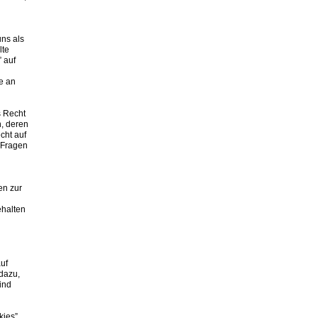
uns als
lte
 auf
e an
s Recht
, deren
cht auf
 Fragen
en zur
ehalten
uf
dazu,
ind
ies”.