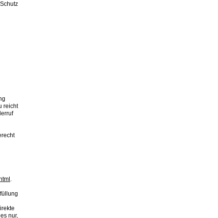
 Schutz
ng
 reicht
erruf
erecht
html
.
füllung
irekte
es nur,