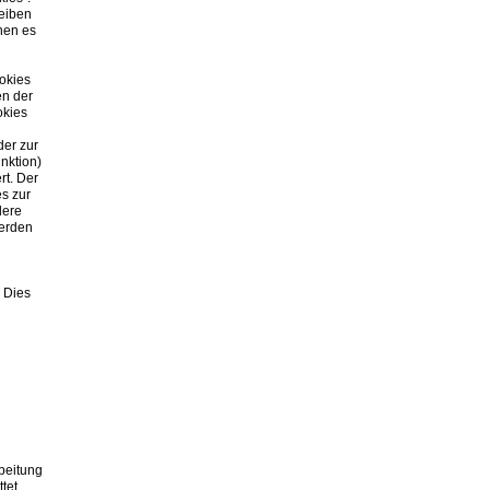
eiben
hen es
okies
en der
okies
der zur
nktion)
rt. Der
es zur
dere
werden
. Dies
rbeitung
tet.