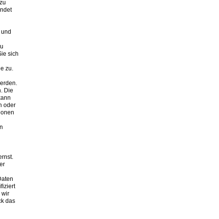
 zu
endet
r und
zu
ie sich
e zu.
werden.
. Die
kann
n oder
tionen
en
rnst.
er
Daten
iziert
 wir
ck das