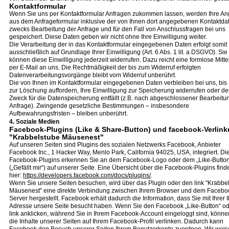
Kontaktformular
Wenn Sie uns per Kontaktformular Anfragen zukommen lassen, werden Ihre A
aus dem Anfrageformular inklusive der von Ihnen dort angegebenen Kontaktda
zwecks Bearbeitung der Anfrage und für den Fall von Anschlussfragen bei uns
gespeichert. Diese Daten geben wir nicht ohne Ihre Einwilligung weiter.
Die Verarbeitung der in das Kontaktformular eingegebenen Daten erfolgt somit
ausschließlich auf Grundlage Ihrer Einwilligung (Art. 6 Abs. 1 lit. a DSGVO). Sie
können diese Einwilligung jederzeit widerrufen. Dazu reicht eine formlose Mitte
per E-Mail an uns. Die Rechtmäßigkeit der bis zum Widerruf erfolgten
Datenverarbeitungsvorgänge bleibt vom Widerruf unberührt.
Die von Ihnen im Kontaktformular eingegebenen Daten verbleiben bei uns, bis
zur Löschung auffordern, Ihre Einwilligung zur Speicherung widerrufen oder de
Zweck für die Datenspeicherung entfällt (z.B. nach abgeschlossener Bearbeitun
Anfrage). Zwingende gesetzliche Bestimmungen – insbesondere
Aufbewahrungsfristen – bleiben unberührt.
4. Soziale Medien
Facebook-Plugins (Like & Share-Button) und facebook-Verlin
"Krabbelstube Mäusenest"
Auf unseren Seiten sind Plugins des sozialen Netzwerks Facebook, Anbieter
Facebook Inc., 1 Hacker Way, Menlo Park, California 94025, USA, integriert. Di
Facebook-Plugins erkennen Sie an dem Facebook-Logo oder dem „Like-Butto
(„Gefällt mir“) auf unserer Seite. Eine Übersicht über die Facebook-Plugins find
hier:
https://developers.facebook.com/docs/plugins/
.
Wenn Sie unsere Seiten besuchen, wird über das Plugin oder den link "Krabbe
Mäusenest" eine direkte Verbindung zwischen Ihrem Browser und dem Facebo
Server hergestellt. Facebook erhält dadurch die Information, dass Sie mit Ihrer I
Adresse unsere Seite besucht haben. Wenn Sie den Facebook „Like-Button“ o
link anklicken, während Sie in Ihrem Facebook-Account eingeloggt sind, könne
die Inhalte unserer Seiten auf Ihrem Facebook-Profil verlinken. Dadurch kann