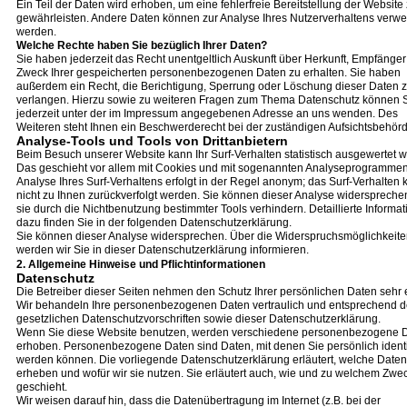
Ein Teil der Daten wird erhoben, um eine fehlerfreie Bereitstellung der Website
gewährleisten. Andere Daten können zur Analyse Ihres Nutzerverhaltens verw
werden.
Welche Rechte haben Sie bezüglich Ihrer Daten?
Sie haben jederzeit das Recht unentgeltlich Auskunft über Herkunft, Empfänge
Zweck Ihrer gespeicherten personenbezogenen Daten zu erhalten. Sie haben
außerdem ein Recht, die Berichtigung, Sperrung oder Löschung dieser Daten 
verlangen. Hierzu sowie zu weiteren Fragen zum Thema Datenschutz können S
jederzeit unter der im Impressum angegebenen Adresse an uns wenden. Des
Weiteren steht Ihnen ein Beschwerderecht bei der zuständigen Aufsichtsbehörd
Analyse-Tools und Tools von Drittanbietern
Beim Besuch unserer Website kann Ihr Surf-Verhalten statistisch ausgewertet 
Das geschieht vor allem mit Cookies und mit sogenannten Analyseprogrammen
Analyse Ihres Surf-Verhaltens erfolgt in der Regel anonym; das Surf-Verhalten 
nicht zu Ihnen zurückverfolgt werden. Sie können dieser Analyse widerspreche
sie durch die Nichtbenutzung bestimmter Tools verhindern. Detaillierte Informa
dazu finden Sie in der folgenden Datenschutzerklärung.
Sie können dieser Analyse widersprechen. Über die Widerspruchsmöglichkeit
werden wir Sie in dieser Datenschutzerklärung informieren.
2. Allgemeine Hinweise und Pflichtinformationen
Datenschutz
Die Betreiber dieser Seiten nehmen den Schutz Ihrer persönlichen Daten sehr e
Wir behandeln Ihre personenbezogenen Daten vertraulich und entsprechend d
gesetzlichen Datenschutzvorschriften sowie dieser Datenschutzerklärung.
Wenn Sie diese Website benutzen, werden verschiedene personenbezogene 
erhoben. Personenbezogene Daten sind Daten, mit denen Sie persönlich identif
werden können. Die vorliegende Datenschutzerklärung erläutert, welche Daten
erheben und wofür wir sie nutzen. Sie erläutert auch, wie und zu welchem Zwe
geschieht.
Wir weisen darauf hin, dass die Datenübertragung im Internet (z.B. bei der