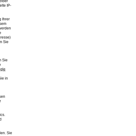
eiber
lte IP-
 Ihrer
esem
 werden
e
dresse)
m Sie
m Sie
e
gle
ie in
sen
r
ics.
d
en. Sie