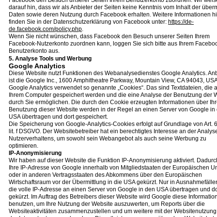
Facebook den Besuch unserer Seiten Ihrem Benutzerkonto zuordnen. Wir wei
darauf hin, dass wir als Anbieter der Seiten keine Kenntnis vom Inhalt der überm
Daten sowie deren Nutzung durch Facebook erhalten. Weitere Informationen h
finden Sie in der Datenschutzerklärung von Facebook unter:
https://de-
de.facebook.com/policy.php
.
Wenn Sie nicht wünschen, dass Facebook den Besuch unserer Seiten Ihrem
Facebook-Nutzerkonto zuordnen kann, loggen Sie sich bitte aus Ihrem Facebo
Benutzerkonto aus.
5. Analyse Tools und Werbung
Google Analytics
Diese Website nutzt Funktionen des Webanalysedienstes Google Analytics. Anb
ist die Google Inc., 1600 Amphitheatre Parkway, Mountain View, CA 94043, USA
Google Analytics verwendet so genannte „Cookies“. Das sind Textdateien, die a
Ihrem Computer gespeichert werden und die eine Analyse der Benutzung der 
durch Sie ermöglichen. Die durch den Cookie erzeugten Informationen über Ih
Benutzung dieser Website werden in der Regel an einen Server von Google in
USA übertragen und dort gespeichert.
Die Speicherung von Google-Analytics-Cookies erfolgt auf Grundlage von Art. 6
lit. f DSGVO. Der Websitebetreiber hat ein berechtigtes Interesse an der Analys
Nutzerverhaltens, um sowohl sein Webangebot als auch seine Werbung zu
optimieren.
IP-Anonymisierung
Wir haben auf dieser Website die Funktion IP-Anonymisierung aktiviert. Dadurc
Ihre IP-Adresse von Google innerhalb von Mitgliedstaaten der Europäischen U
oder in anderen Vertragsstaaten des Abkommens über den Europäischen
Wirtschaftsraum vor der Übermittlung in die USA gekürzt. Nur in Ausnahmefälle
die volle IP-Adresse an einen Server von Google in den USA übertragen und do
gekürzt. Im Auftrag des Betreibers dieser Website wird Google diese Informatio
benutzen, um Ihre Nutzung der Website auszuwerten, um Reports über die
Websiteaktivitäten zusammenzustellen und um weitere mit der Websitenutzung