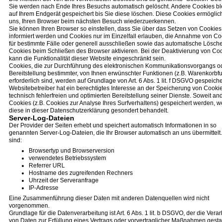
Sie werden nach Ende Ihres Besuchs automatisch gelöscht. Andere Cookies bl
auf Ihrem Endgerät gespeichert bis Sie diese löschen. Diese Cookies ermöglic
uns, Ihren Browser beim nächsten Besuch wiederzuerkennen.
Sie können Ihren Browser so einstellen, dass Sie über das Setzen von Cookies
informiert werden und Cookies nur im Einzelfall erlauben, die Annahme von Co
für bestimmte Fälle oder generell ausschließen sowie das automatische Lösch
Cookies beim Schließen des Browser aktivieren. Bei der Deaktivierung von Co
kann die Funktionalität dieser Website eingeschränkt sein.
Cookies, die zur Durchführung des elektronischen Kommunikationsvorgangs o
Bereitstellung bestimmter, von Ihnen erwünschter Funktionen (z.B. Warenkorbfu
erforderlich sind, werden auf Grundlage von Art. 6 Abs. 1 lit. f DSGVO gespeiche
Websitebetreiber hat ein berechtigtes Interesse an der Speicherung von Cooki
technisch fehlerfreien und optimierten Bereitstellung seiner Dienste. Soweit an
Cookies (z.B. Cookies zur Analyse Ihres Surfverhaltens) gespeichert werden, 
diese in dieser Datenschutzerklärung gesondert behandelt.
Server-Log-Dateien
Der Provider der Seiten erhebt und speichert automatisch Informationen in so
genannten Server-Log-Dateien, die Ihr Browser automatisch an uns übermittelt
sind:
Browsertyp und Browserversion
verwendetes Betriebssystem
Referrer URL
Hostname des zugreifenden Rechners
Uhrzeit der Serveranfrage
IP-Adresse
Eine Zusammenführung dieser Daten mit anderen Datenquellen wird nicht
vorgenommen.
Grundlage für die Datenverarbeitung ist Art. 6 Abs. 1 lit. b DSGVO, der die Vera
von Daten zur Erfüllung eines Vertrags oder vorvertraglicher Maßnahmen gestat