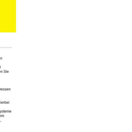
en
t
en Sie
 Dessen
ierbei
Systeme
tem
,