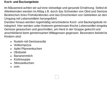
Koch- und Backangebote
Im Mäusenest achten wir auf eine vielseitige und gesunde Ernährung. Selbst d
Allerkleinsten werden im Alltag z.B. durch das Schneiden von Obst und Gemüs
Bestreichen ihres Frühstückbrotes und das Einschenken von Getränken an den
Umgang mit Lebensmitteln herangeführt.
Darüber hinaus werden regelmäßig verschiedene Koch- und Backangebote im 
integriert. Hier werden unter Anderem gemeinsam frische Lebensmittel eingekau
Gemüse gewaschen und geschnitten, am Herd in der Gruppe gekocht und
anschließend beim gemeinsamen Mittagessen gegessen. Besonders beliebt b
Kindern sind:
Nudeln mit Gemüsesoße
Vollkornpizza
Apfel-Pfannenkuchen
Obstsalat
Bananenmilch
Kürbissuppe
Streuselkuchen
uvm.